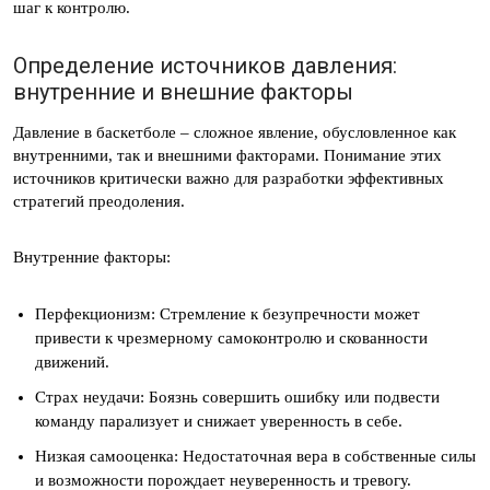
шаг к контролю.
Определение источников давления:
внутренние и внешние факторы
Давление в баскетболе – сложное явление, обусловленное как
внутренними, так и внешними факторами. Понимание этих
источников критически важно для разработки эффективных
стратегий преодоления.
Внутренние факторы:
Перфекционизм: Стремление к безупречности может
привести к чрезмерному самоконтролю и скованности
движений.
Страх неудачи: Боязнь совершить ошибку или подвести
команду парализует и снижает уверенность в себе.
Низкая самооценка: Недостаточная вера в собственные силы
и возможности порождает неуверенность и тревогу.