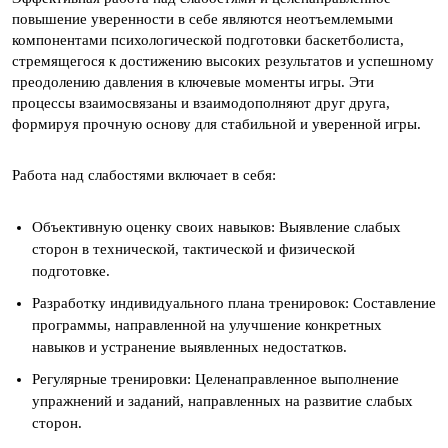
повышение уверенности в себе являются неотъемлемыми
компонентами психологической подготовки баскетболиста,
стремящегося к достижению высоких результатов и успешному
преодолению давления в ключевые моменты игры. Эти
процессы взаимосвязаны и взаимодополняют друг друга,
формируя прочную основу для стабильной и уверенной игры.
Работа над слабостями включает в себя:
Объективную оценку своих навыков: Выявление слабых
сторон в технической, тактической и физической
подготовке.
Разработку индивидуального плана тренировок: Составление
программы, направленной на улучшение конкретных
навыков и устранение выявленных недостатков.
Регулярные тренировки: Целенаправленное выполнение
упражнений и заданий, направленных на развитие слабых
сторон.