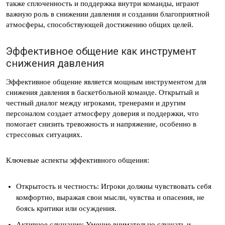
также сплоченность и поддержка внутри команды, играют
важную роль в снижении давления и создании благоприятной
атмосферы, способствующей достижению общих целей.
Эффективное общение как инструмент
снижения давления
Эффективное общение является мощным инструментом для
снижения давления в баскетбольной команде. Открытый и
честный диалог между игроками, тренерами и другим
персоналом создает атмосферу доверия и поддержки, что
помогает снизить тревожность и напряжение, особенно в
стрессовых ситуациях.
Ключевые аспекты эффективного общения:
Открытость и честность: Игроки должны чувствовать себя
комфортно, выражая свои мысли, чувства и опасения, не
боясь критики или осуждения.
Активное слушание: Умение внимательно слушать и