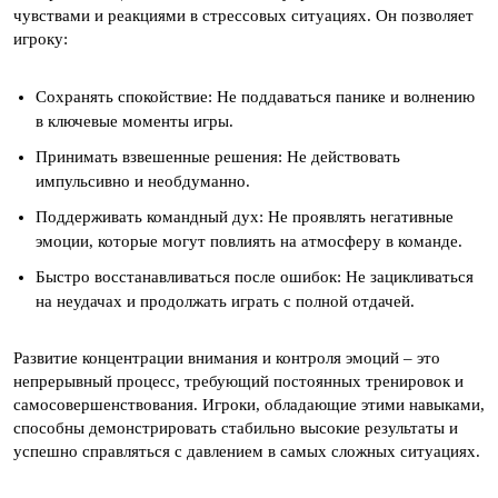
чувствами и реакциями в стрессовых ситуациях. Он позволяет
игроку:
Сохранять спокойствие: Не поддаваться панике и волнению
в ключевые моменты игры.
Принимать взвешенные решения: Не действовать
импульсивно и необдуманно.
Поддерживать командный дух: Не проявлять негативные
эмоции, которые могут повлиять на атмосферу в команде.
Быстро восстанавливаться после ошибок: Не зацикливаться
на неудачах и продолжать играть с полной отдачей.
Развитие концентрации внимания и контроля эмоций – это
непрерывный процесс, требующий постоянных тренировок и
самосовершенствования. Игроки, обладающие этими навыками,
способны демонстрировать стабильно высокие результаты и
успешно справляться с давлением в самых сложных ситуациях.