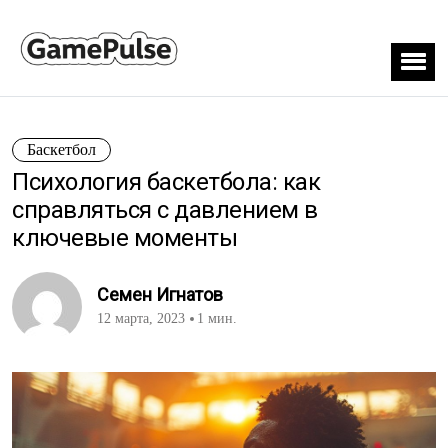
Баскетбол
Психология баскетбола: как
справляться с давлением в
ключевые моменты
Семен Игнатов
12 марта, 2023
1 мин.