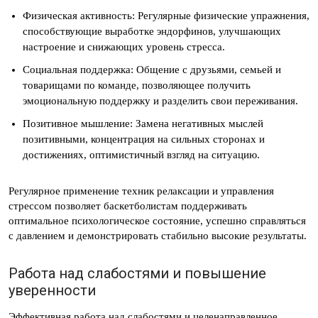
Физическая активность: Регулярные физические упражнения,
способствующие выработке эндорфинов, улучшающих
настроение и снижающих уровень стресса.
Социальная поддержка: Общение с друзьями, семьей и
товарищами по команде, позволяющее получить
эмоциональную поддержку и разделить свои переживания.
Позитивное мышление: Замена негативных мыслей
позитивными, концентрация на сильных сторонах и
достижениях, оптимистичный взгляд на ситуацию.
Регулярное применение техник релаксации и управления
стрессом позволяет баскетболистам поддерживать
оптимальное психологическое состояние, успешно справляться
с давлением и демонстрировать стабильно высокие результаты.
Работа над слабостями и повышение
уверенности
Эффективная работа над слабостями и целенаправленное