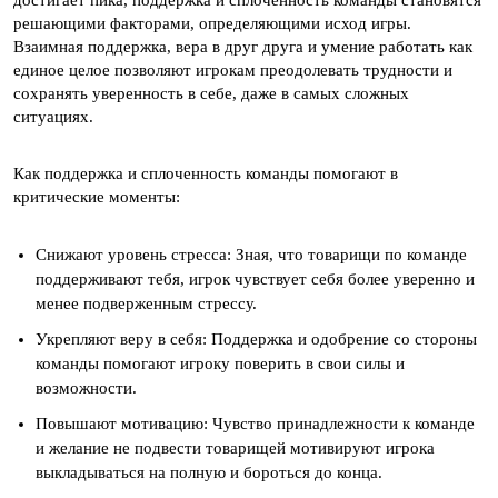
решающими факторами, определяющими исход игры.
Взаимная поддержка, вера в друг друга и умение работать как
единое целое позволяют игрокам преодолевать трудности и
сохранять уверенность в себе, даже в самых сложных
ситуациях.
Как поддержка и сплоченность команды помогают в
критические моменты:
Снижают уровень стресса: Зная, что товарищи по команде
поддерживают тебя, игрок чувствует себя более уверенно и
менее подверженным стрессу.
Укрепляют веру в себя: Поддержка и одобрение со стороны
команды помогают игроку поверить в свои силы и
возможности.
Повышают мотивацию: Чувство принадлежности к команде
и желание не подвести товарищей мотивируют игрока
выкладываться на полную и бороться до конца.