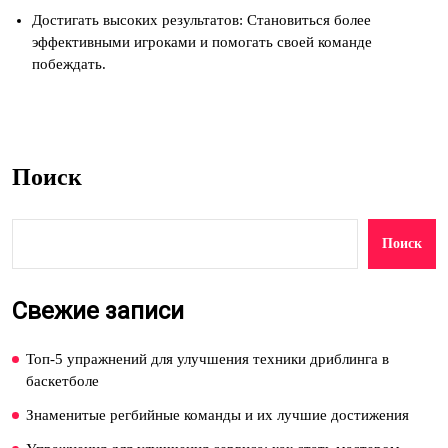
Достигать высоких результатов: Становиться более
эффективными игроками и помогать своей команде
побеждать.
Поиск
Поиск
Свежие записи
Топ-5 упражнений для улучшения техники дриблинга в
баскетболе
Знаменитые регбийные команды и их лучшие достижения