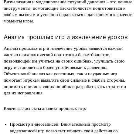
Визуализация и моделирование ситуаций давления – это ценные
инструменты, помогающие баскетболистам подготовиться к
любым вызовам и успешно справляться с давлением в ключевые
моменты игры.
Анализ прошлых игр и извлечение уроков
Анализ прошлых игр и извлечение уроков являются важной
частью психологической подготовки баскетболистов,
позволяющей им учиться на своих ошибках, улучшать свою
игру и становиться более устойчивыми к давлению.
Объективный анализ как успешных, так и неудачных игр
помогает игрокам выявлять свои сильные и слабые стороны,
понимать причины своих ошибок и разрабатывать стратегии
для их исправления.
Ключевые аспекты анализа прошлых игр:
Просмотр видеозаписей: Внимательный просмотр
видеозаписей игр позволяет увидеть свои действия со