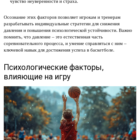
чувство неуверенности и страха.
Осознание этих факторов позволяет игрокам и тренерам
разрабатывать индивидуальные стратегии для снижения
давления и повышения психологической устойчивости. Важно
помнить, что давление – это естественная часть
соревновательного процесса, и умение справляться с ним –
ключевой навык для достижения успеха в баскетболе.
Психологические факторы,
влияющие на игру