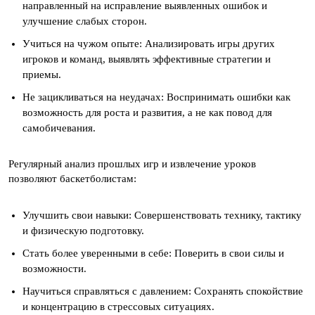
направленный на исправление выявленных ошибок и
улучшение слабых сторон.
Учиться на чужом опыте: Анализировать игры других
игроков и команд, выявлять эффективные стратегии и
приемы.
Не зацикливаться на неудачах: Воспринимать ошибки как
возможность для роста и развития, а не как повод для
самобичевания.
Регулярный анализ прошлых игр и извлечение уроков
позволяют баскетболистам:
Улучшить свои навыки: Совершенствовать технику, тактику
и физическую подготовку.
Стать более уверенными в себе: Поверить в свои силы и
возможности.
Научиться справляться с давлением: Сохранять спокойствие
и концентрацию в стрессовых ситуациях.