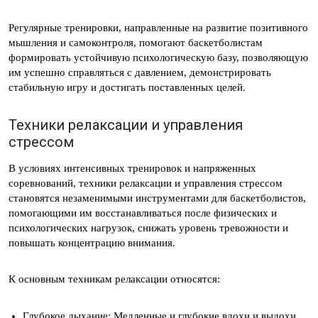
Регулярные тренировки, направленные на развитие позитивного
мышления и самоконтроля, помогают баскетболистам
формировать устойчивую психологическую базу, позволяющую
им успешно справляться с давлением, демонстрировать
стабильную игру и достигать поставленных целей.
Техники релаксации и управления
стрессом
В условиях интенсивных тренировок и напряженных
соревнований, техники релаксации и управления стрессом
становятся незаменимыми инструментами для баскетболистов,
помогающими им восстанавливаться после физических и
психологических нагрузок, снижать уровень тревожности и
повышать концентрацию внимания.
К основным техникам релаксации относятся:
Глубокое дыхание: Медленные и глубокие вдохи и выдохи,