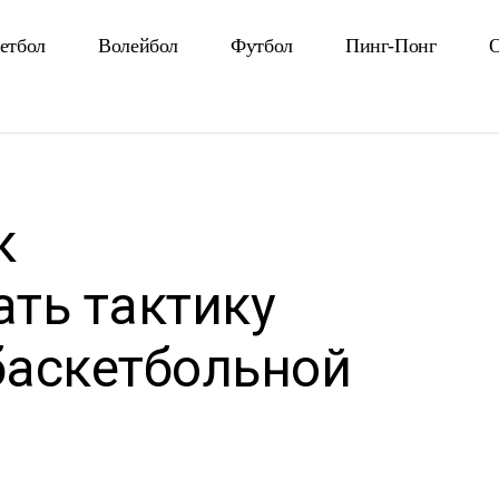
етбол
Волейбол
Футбол
Пинг-Понг
О
к
ть тактику
баскетбольной