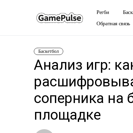
Регби
Баск
Обратная связь
Баскетбол
Анализ игр: ка
расшифровыва
соперника на 
площадке