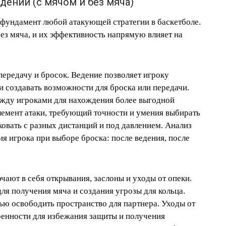
ении (с мячом и без мяча)
 фундамент любой атакующей стратегии в баскетболе.
ез мяча, и их эффективность напрямую влияет на
передачу и бросок. Ведение позволяет игроку
 и создавать возможности для броска или передачи.
ежду игроками для нахождения более выгодной
лемент атаки, требующий точности и умения выбирать
овать с разных дистанций и под давлением. Анализ
я игрока при выборе броска: после ведения, после
чают в себя открывания, заслоны и уходы от опеки.
ля получения мяча и создания угрозы для кольца.
ью освободить пространство для партнера. Уходы от
вренности для избежания защиты и получения