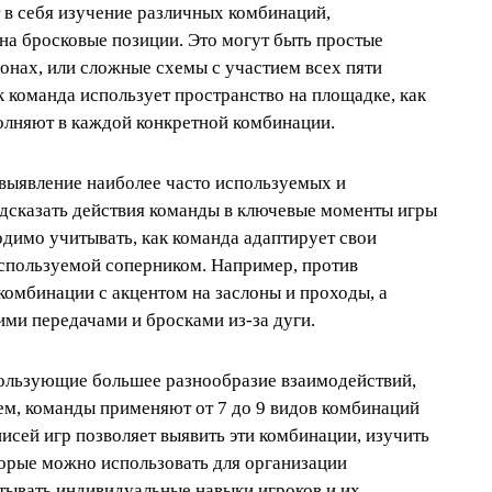
в себя изучение различных комбинаций,
на бросковые позиции. Это могут быть простые
онах, или сложные схемы с участием всех пяти
к команда использует пространство на площадке, как
олняют в каждой конкретной комбинации.
 выявление наиболее часто используемых и
дсказать действия команды в ключевые моменты игры
одимо учитывать, как команда адаптирует свои
используемой соперником. Например, против
комбинации с акцентом на заслоны и проходы, а
ими передачами и бросками из-за дуги.
пользующие большее разнообразие взаимодействий,
нем, команды применяют от 7 до 9 видов комбинаций
писей игр позволяет выявить эти комбинации, изучить
торые можно использовать для организации
тывать индивидуальные навыки игроков и их